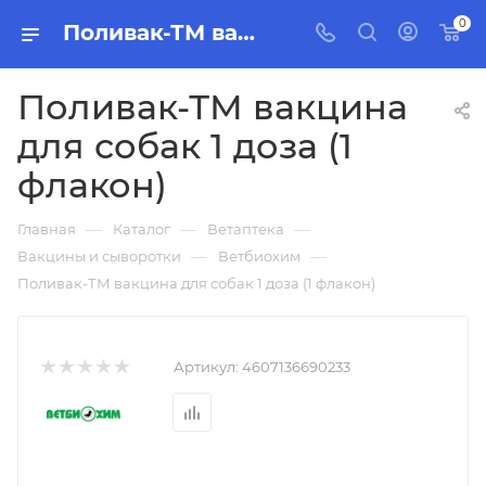
0
Поливак-ТМ вакцина для собак 1 доза (1 флакон)
Поливак-ТМ вакцина
для собак 1 доза (1
флакон)
—
—
—
Главная
Каталог
Ветаптека
—
—
Вакцины и сыворотки
Ветбиохим
Поливак-ТМ вакцина для собак 1 доза (1 флакон)
Артикул:
4607136690233