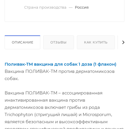
Страна производства
—
Россия
ОПИСАНИЕ
ОТЗЫВЫ
КАК КУПИТЬ
О
Поливак-ТМ вакцина для собак 1 доза (1 флакон)
Вакцина ПОЛИВАК-ТМ против дерматомикозов
собак.
Вакцина ПОЛИВАК-ТМ – ассоциированная
инактивированная вакцина против
дерматомикозов включает грибы из рода
Trichophyton (стригущий лишай) и Microsporum,
является безопасным и высокоэффективным
средством специфической профилактики и лечения