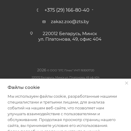
+375 (29) 166-80-40
zakaz.zoo@zts.by
220012 Беларусь, Минск
ул. Платонова, 49, офис 404
2026
© ООО "ЗТС Плюс" УНП 193001720
220012 Беларусь, Минск ул. Платонова, 49 оф 404
Свидетельство о государственной регистрации № 193001720
Файлы cookie
выдано Минским горисполкомом 28.11.2017 г.
Мы используем файлы cookie, разработанные нашими
Интернет-магазин Korm-Shop.by
специалистами и третьими лицами, для анализа
В Торговом реестре РБ: № 575001, 27.02.24г
событий на нашем веб-сайте, что позволяет нам
улучшать взаимодействие с пользователями и
обслуживание. Продолжая просмотр страниц нашего
сайта, вы принимаете условия его использования.