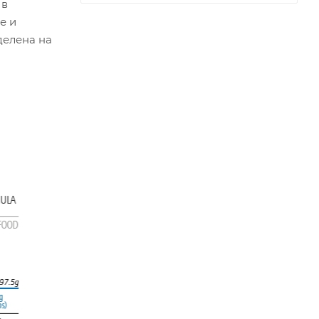
 в
е и
делена на