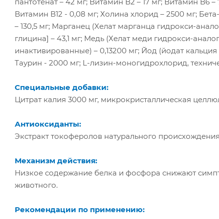
пантотенат – 42 мг; Витамин В2 – 17 мг; Витамин В6 – 7 
Витамин В12 - 0,08 мг; Холина хлорид – 2500 мг; Бет
– 130,5 мг; Mарганец (Xелат марганца гидрокси-аналог
глицина] – 43,1 мг; Mедь (Хелат меди гидрокси-анал
инактивированные) – 0,13200 мг; Йод (йодат кальция 
Таурин - 2000 мг; L-лизин-моногидрохлорид, техниче
Специальные добавки:
Цитрат калия 3000 мг, микрокристаллическая целлю
Антиоксиданты:
Экстракт токоферолов натурального происхождения
Механизм действия:
Низкое содержание белка и фосфора снижают симп
животного.
Рекомендации по применению: