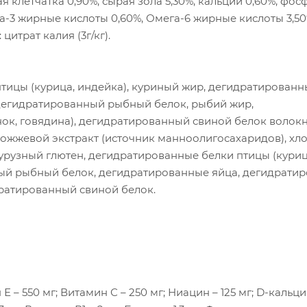
я клетчатка 0,90%, сырая зола 5,30%, кальций 0,60%, фос
ега-3 жирные кислоты 0,60%, Омега-6 жирные кислоты 3,50
цитрат калия (3г/кг).
тицы (курица, индейка), куриный жир, дегидратированн
 дегидратированный рыбный белок, рыбий жир,
к, говядина), дегидратированный свиной белок волокн
рожжевой экстракт (источник манноолигосахаридов), хл
укурузный глютен, дегидратированные белки птицы (куриц
ный рыбный белок, дегидратированные яйца, дегидрати
дратированный свиной белок.
 – 550 мг; Витамин С – 250 мг; Ниацин – 125 мг; D-кальци