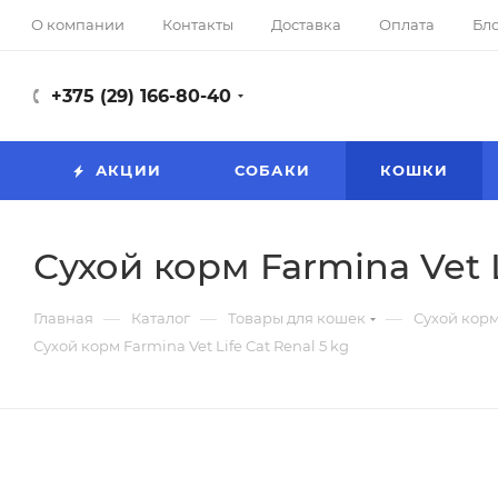
О компании
Контакты
Доставка
Оплата
Бл
+375 (29) 166-80-40
АКЦИИ
СОБАКИ
КОШКИ
Сухой корм Farmina Vet L
—
—
—
Главная
Каталог
Товары для кошек
Сухой корм
Сухой корм Farmina Vet Life Cat Renal 5 kg