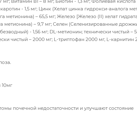
мг; Витамин В1 – 8 мг; Биотин - 1,3 мг; Фолиевая кислота - 
а-каротин - 1,5 мг; Цинк (Xелат цинка гидрокси-аналога м
а метионина) – 65,5 мг; Железо [Железо (II) хелат гидрат
ога метионина) – 9,7 мг; Селен (Селенизированные дрожж
безводный) - 1,56 мг; DL-метионин; технически чистый – 5
ски чистый – 2000 мг; L-триптофан 2000 мг, L-карнитин 
лоза.
 10мг
томы почечной недостаточности и улучшают состояние