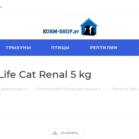
ог
ГРЫЗУНЫ
ПТИЦЫ
РЕПТИЛИИ
ife Cat Renal 5 kg
—
—
 для кошек
Farmina Pet Foods для кошек
Farmina Vet L
СРАВНИТЬ