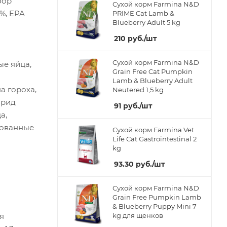
фор
Сухой корм Farmina N&D
%, EPA
PRIME Cat Lamb &
Blueberry Adult 5 kg
210
руб.
/шт
Сухой корм Farmina N&D
ые яйца,
Grain Free Cat Pumpkin
Lamb & Blueberry Adult
а гороха,
Neutered 1,5 kg
орид
91
руб.
/шт
а,
рованные
Сухой корм Farmina Vet
Life Cat Gastrointestinal 2
kg
93.30
руб.
/шт
Сухой корм Farmina N&D
Grain Free Pumpkin Lamb
& Blueberry Puppy Mini 7
я
kg для щенков