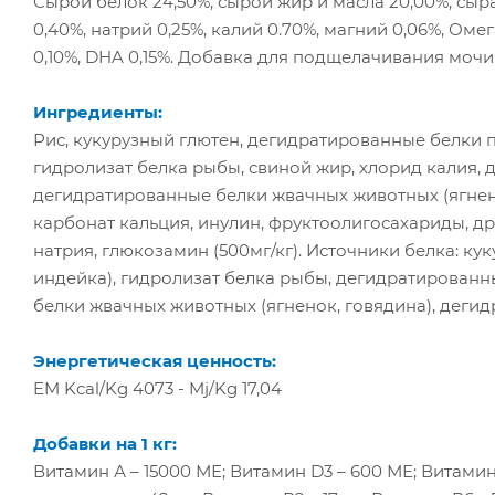
Сырой белок 24,50%, сырой жир и масла 20,00%, сыра
0,40%, натрий 0,25%, калий 0.70%, магний 0,06%, Ом
0,10%, DHA 0,15%. Добавка для подщелачивания мочи: 
Ингредиенты:
Рис, кукурузный глютен, дегидратированные белки п
гидролизат белка рыбы, свиной жир, хлорид калия,
дегидратированные белки жвачных животных (ягнено
карбонат кальция, инулин, фруктоолигосахариды, д
натрия, глюкозамин (500мг/кг). Источники белка: к
индейка), гидролизат белка рыбы, дегидратирован
белки жвачных животных (ягненок, говядина), деги
Энергетическая ценность:
EM Kcal/Kg 4073 - Mj/Kg 17,04
Добавки на 1 кг:
Витамин А – 15000 МЕ; Витамин D3 – 600 МЕ; Витамин Е