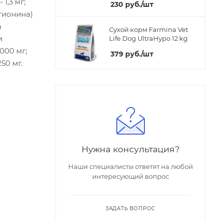
1,3 мг;
230
руб.
/шт
етионина)
а
Сухой корм Farmina Vet
и
Life Dog UltraHypo 12 kg
000 мг;
379
руб.
/шт
250 мг.
Нужна консультация?
Наши специалисты ответят на любой
интересующий вопрос
ЗАДАТЬ ВОПРОС